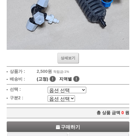
상세보기
상품가 :
2,500원
적립금:1%
배송비 :
(고정)
!
지역별
!
선택 :
구분2 :
총 상품 금액
0
원
구매하기