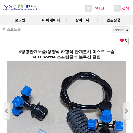
카테고리
검색
로그인
마이페이지
장바구니
관심상품
미스트노즐
Recent
5
4방향안개노즐/상향식 하향식 안개분사 미스트 노즐
Mist nozzle 스프링쿨러 분무경 쿨링