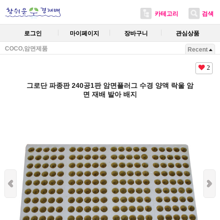
카테고리
검색
로그인
마이페이지
장바구니
관심상품
COCO,암면제품
Recent
2
그로단 파종판 240공1판 암면플러그 수경 양액 락울 암
면 재배 발아 배지