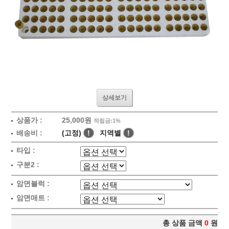
상세보기
상품가 :
25,000원
적립금:1%
배송비 :
(고정)
!
지역별
!
타입 :
구분2 :
암면블럭 :
암면매트 :
총 상품 금액
0
원