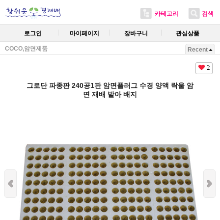
카테고리
검색
로그인
마이페이지
장바구니
관심상품
COCO,암면제품
Recent
2
그로단 파종판 240공1판 암면플러그 수경 양액 락울 암
면 재배 발아 배지