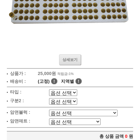
상세보기
상품가 :
25,000원
적립금:1%
배송비 :
(고정)
!
지역별
!
타입 :
구분2 :
암면블럭 :
암면매트 :
총 상품 금액
0
원