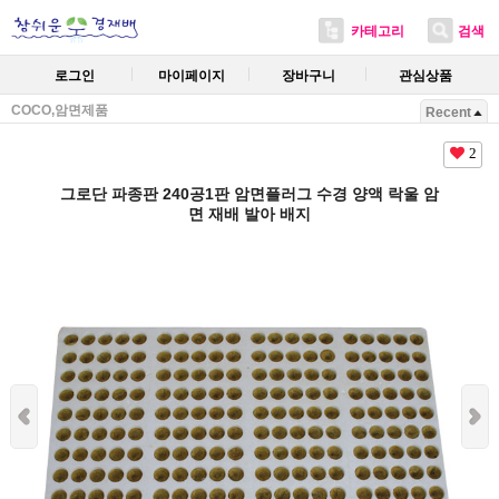
카테고리
검색
로그인
마이페이지
장바구니
관심상품
COCO,암면제품
Recent
2
그로단 파종판 240공1판 암면플러그 수경 양액 락울 암
면 재배 발아 배지