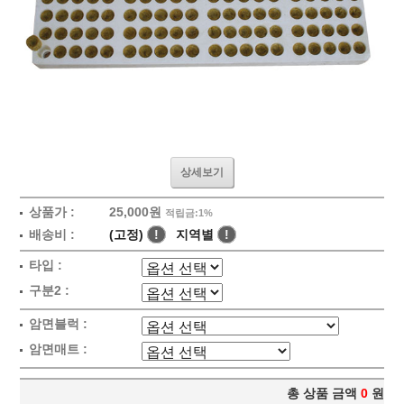
상세보기
상품가 :
25,000원
적립금:1%
배송비 :
(고정)
!
지역별
!
타입 :
구분2 :
암면블럭 :
암면매트 :
총 상품 금액
0
원