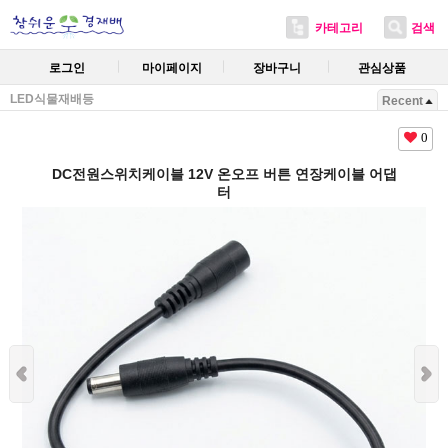
카테고리
검색
로그인
마이페이지
장바구니
관심상품
LED식물재배등
Recent
0
DC전원스위치케이블 12V 온오프 버튼 연장케이블 어댑
터