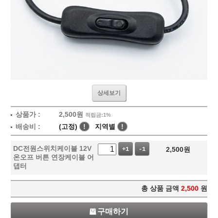
상세보기
상품가 :
2,500
원
적립금:1%
배송비 :
(고정)
!
지역별
!
DC전원스위치케이블 12V
2,500
원
+1
-1
온오프 버튼 연장케이블 어
댑터
총 상품 금액
2,500
원
구매하기