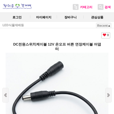
카테고리
검색
로그인
마이페이지
장바구니
관심상품
LED식물재배등
Recent
0
DC전원스위치케이블 12V 온오프 버튼 연장케이블 어댑
터