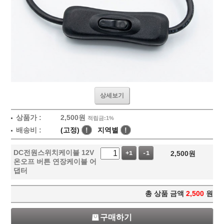
상세보기
상품가 :
2,500
원
적립금:1%
배송비 :
(고정)
!
지역별
!
DC전원스위치케이블 12V
2,500
원
+1
-1
온오프 버튼 연장케이블 어
댑터
총 상품 금액
2,500
원
구매하기