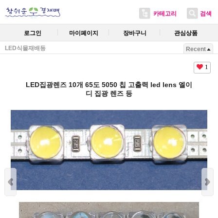
카테고리
검색
로그인
마이페이지
장바구니
관심상품
LED식물재배등
Recent
1
LED집광렌즈 10개 65도 5050 칩 고출력 led lens 엘이
디 집광 렌즈 등