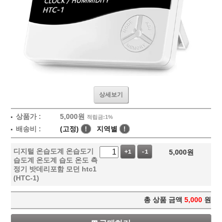
상세보기
상품가 :
5,000
원
적립금:1%
배송비 :
(고정)
!
지역별
!
디지털 온습도계 온습도기
5,000
원
+1
-1
습도계 온도계 습도 온도 측
정기 밧데리포함 모던 htc1
(HTC-1)
총 상품 금액
5,000
원