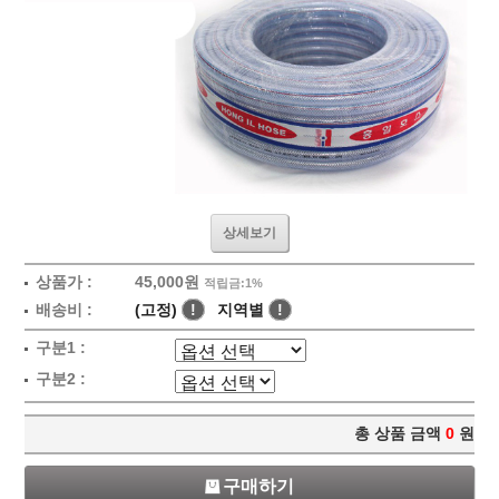
상세보기
상품가 :
45,000원
적립금:1%
배송비 :
(고정)
!
지역별
!
구분1 :
구분2 :
총 상품 금액
0
원
구매하기