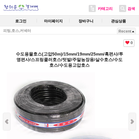
카테고리
검색
로그인
마이페이지
장바구니
관심상품
피팅,호스,커넥터
Recent
0
수도용물호스(고압50m)/15mm/19mm/25mm/흑편사/투
명편사/스프링쿨러호스/텃밭/주말농장용/살수호스/수도
호스/수도용고압호스