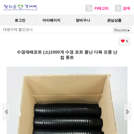
카테고리
검색
로그인
마이페이지
장바구니
관심상품
대량구매 할인코너
Recent
0
수경재배포트 (소)1000개 수경 포트 풍난 다육 모종 난
컵 폿트