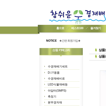
홈으로
베스트100
즐겨찾기
★기업회원가입 방법..
★회원 구입 시 1% 적립★
NOTICE
★간편 회원가입★
상품
쇼핑 카테고리
상품
수경재배기세트
D.I.Y용품
수경재배비료
LED식물재배등
아답터(SMPS)
측정기
분무경자재