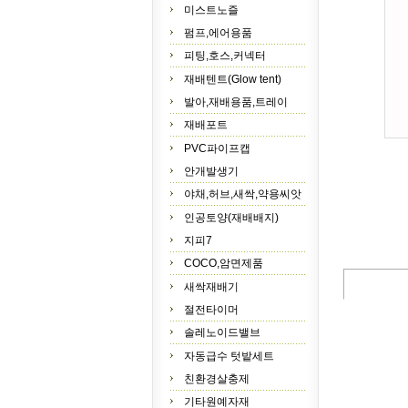
미스트노즐
펌프,에어용품
피팅,호스,커넥터
재배텐트(Glow tent)
발아,재배용품,트레이
재배포트
PVC파이프캡
안개발생기
야채,허브,새싹,약용씨앗
인공토양(재배배지)
지피7
COCO,암면제품
새싹재배기
절전타이머
솔레노이드밸브
자동급수 텃밭세트
친환경살충제
기타원예자재