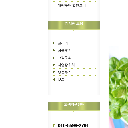
대량구매 할인코너
게시판 모음
갤러리
상품후기
고객문의
사업장위치
평점후기
FAQ
고객지원센터
010-5599-2791