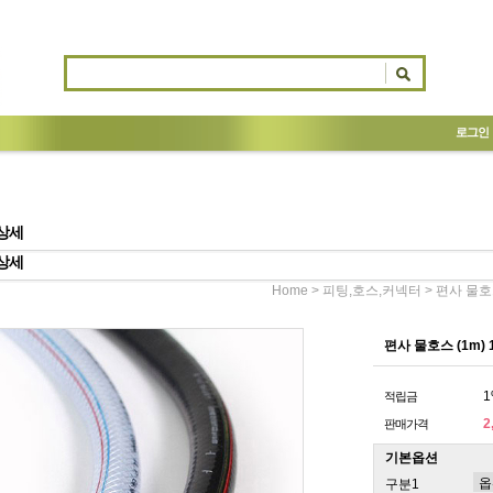
로그인
상세
상세
>
> 편사 물호
Home
피팅,호스,커넥터
편사 물호스 (1m)
1
적립금
2
판매가격
기본옵션
구분1