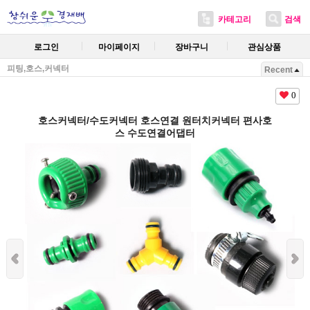
카테고리
검색
로그인
마이페이지
장바구니
관심상품
피팅,호스,커넥터
Recent
0
호스커넥터/수도커넥터 호스연결 원터치커넥터 편사호
스 수도연결어댑터