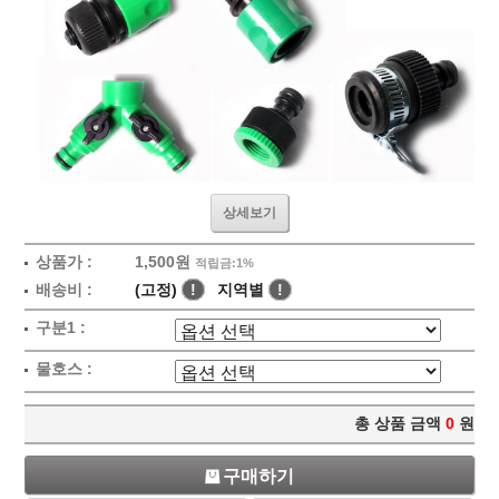
상세보기
상품가 :
1,500원
적립금:1%
배송비 :
(고정)
!
지역별
!
구분1 :
물호스 :
총 상품 금액
0
원
구매하기