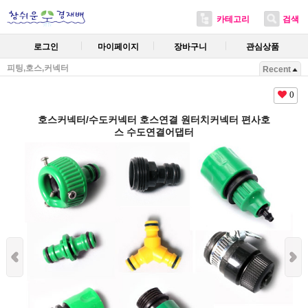
카테고리
검색
로그인
마이페이지
장바구니
관심상품
피팅,호스,커넥터
Recent
0
호스커넥터/수도커넥터 호스연결 원터치커넥터 편사호
스 수도연결어댑터