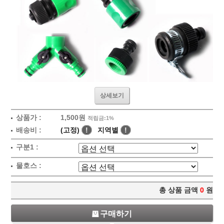
상세보기
상품가 :
1,500원
적립금:1%
배송비 :
(고정)
!
지역별
!
구분1 :
물호스 :
총 상품 금액
0
원
구매하기