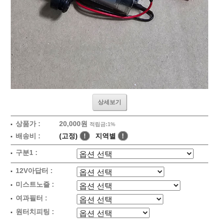
상세보기
상품가 :
20,000원
적립금:1%
배송비 :
(고정)
!
지역별
!
구분1 :
12V아답터 :
미스트노즐 :
여과필터 :
원터치피팅 :