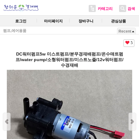
카테고리
검색
로그인
마이페이지
장바구니
관심상품
펌프,에어용품
Recent
5
DC워터펌프5w 미스트펌프/분무경재배펌프/온수매트펌
프/water pump/소형워터펌프/미스트노즐/12v워터펌프/
수경재배