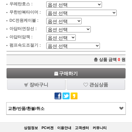
우레탄호스 :
무한반복타이머 :
DC전원케이블 :
아답터연장선 :
아답터암잭 :
펌프속도조절기 :
총 상품 금액
0
원
구매하기
장바구니
관심상품
교환/반품/환불/취소
상점정보
PC버젼
이용안내
고객센터
커뮤니티