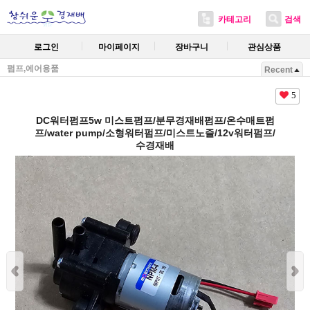
카테고리
검색
로그인
마이페이지
장바구니
관심상품
펌프,에어용품
Recent
5
DC워터펌프5w 미스트펌프/분무경재배펌프/온수매트펌
프/water pump/소형워터펌프/미스트노즐/12v워터펌프/
수경재배