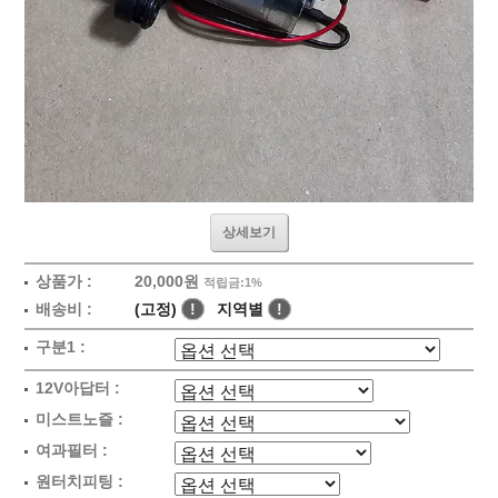
상세보기
상품가 :
20,000원
적립금:1%
배송비 :
(고정)
!
지역별
!
구분1 :
12V아답터 :
미스트노즐 :
여과필터 :
원터치피팅 :