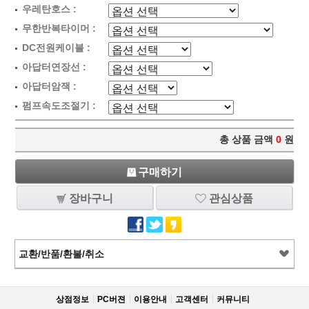
우레탄호스 :
무한반복타이머 :
DC전원케이블 :
아답터연장선 :
아답터암잭 :
펌프속도조절기 :
총 상품 금액
0
원
구매하기
장바구니
관심상품
교환/반품/환불/취소
상점정보
PC버젼
이용안내
고객센터
커뮤니티