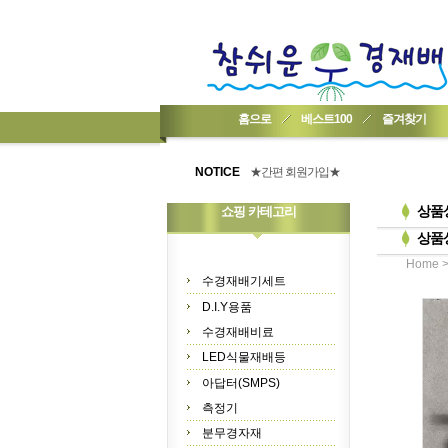
홈으로
베스트100
즐겨찾기
★기업회원가입 방법..
★회원 구입 시 1% 적립★
NOTICE
★간편 회원가입★
상품
쇼핑 카테고리
상품
Home
수경재배기세트
D.I.Y용품
수경재배비료
LED식물재배등
아답터(SMPS)
측정기
분무경자재