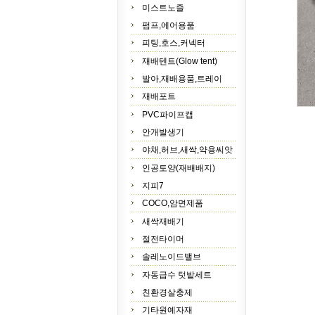
미스트노즐
펌프,에어용품
피팅,호스,커넥터
재배텐트(Glow tent)
발아,재배용품,트레이
재배포트
PVC파이프캡
안개발생기
야채,허브,새싹,약용씨앗
인공토양(재배배지)
지피7
COCO,암면제품
새싹재배기
절전타이머
솔레노이드밸브
자동급수 텃밭세트
친환경살충제
기타원예자재