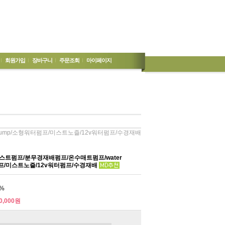
회원가입
장바구니
주문조회
마이페이지
Pump/소형워터펌프/미스트노즐/12v워터펌프/수경재배
스트펌프/분무경재배펌프/온수매트펌프/water
프/미스트노즐/12v워터펌프/수경재배
%
0,000원