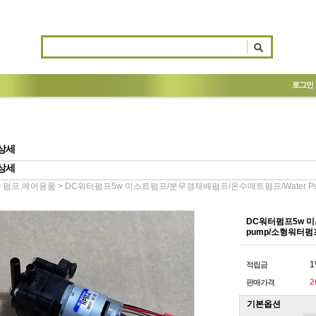
로그인
상세
상세
>
> DC워터펌프5w 미스트펌프/분무경재배펌프/온수매트펌프/water 
펌프,에어용품
DC워터펌프5w 미
pump/소형워터펌
1
적립금
2
판매가격
기본옵션