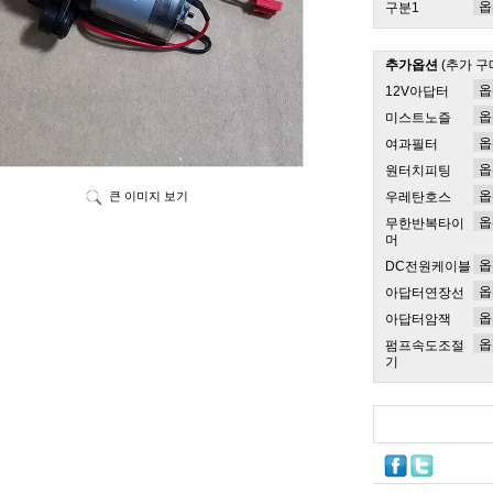
구분1
추가옵션
(추가 구
12V아답터
미스트노즐
여과필터
원터치피팅
큰 이미지 보기
우레탄호스
무한반복타이
머
DC전원케이블
아답터연장선
아답터암잭
펌프속도조절
기