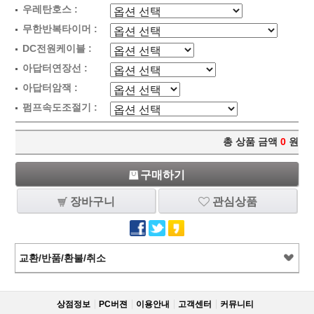
우레탄호스 :
무한반복타이머 :
DC전원케이블 :
아답터연장선 :
아답터암잭 :
펌프속도조절기 :
총 상품 금액
0
원
구매하기
장바구니
관심상품
교환/반품/환불/취소
상점정보
PC버젼
이용안내
고객센터
커뮤니티