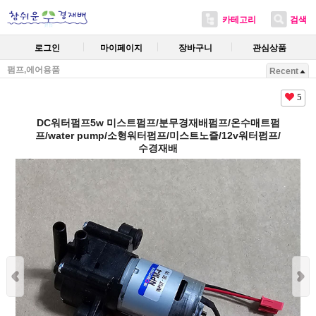
카테고리
검색
로그인
마이페이지
장바구니
관심상품
펌프,에어용품
Recent
5
DC워터펌프5w 미스트펌프/분무경재배펌프/온수매트펌
프/water pump/소형워터펌프/미스트노즐/12v워터펌프/
수경재배