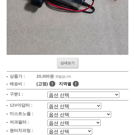
상세보기
상품가 :
20,000원
적립금:1%
배송비 :
(고정)
!
지역별
!
구분1 :
12V아답터 :
미스트노즐 :
여과필터 :
원터치피팅 :