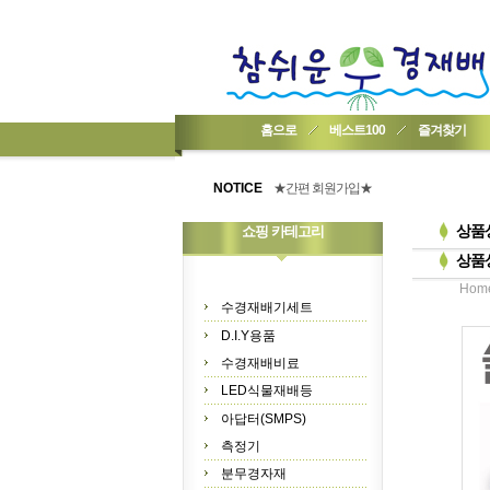
홈으로
베스트100
즐겨찾기
★기업회원가입 방법..
★회원 구입 시 1% 적립★
NOTICE
★간편 회원가입★
상품
쇼핑 카테고리
상품
Hom
수경재배기세트
D.I.Y용품
수경재배비료
LED식물재배등
아답터(SMPS)
측정기
분무경자재