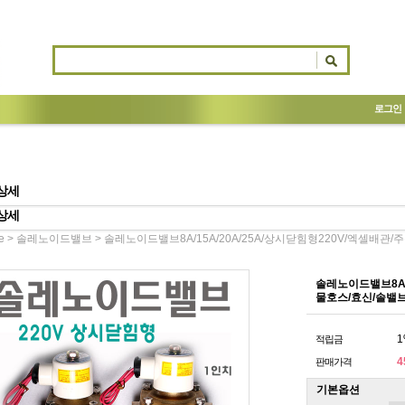
로그인
상세
상세
>
> 솔레노이드밸브8A/15A/20A/25A/상시닫힘형220V/엑셀배관/주름관/
e
솔레노이드밸브
솔레노이드밸브8A/1
물호스/효신/솔밸브/so
1
적립금
4
판매가격
기본옵션