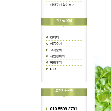
대량구매 할인코너
게시판 모음
갤러리
상품후기
고객문의
사업장위치
평점후기
FAQ
고객지원센터
010-5599-2791