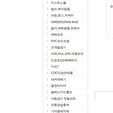
미스트노즐
펌프,에어용품
피팅,호스,커넥터
재배텐트(Glow tent)
발아,재배용품,트레이
재배포트
PVC파이프캡
안개발생기
야채,허브,새싹,약용씨앗
인공토양(재배배지)
지피7
COCO,암면제품
새싹재배기
절전타이머
솔레노이드밸브
자동급수 텃밭세트
친환경살충제
기타원예자재