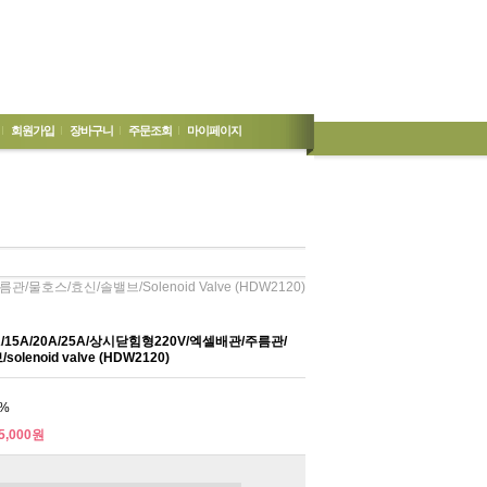
회원가입
장바구니
주문조회
마이페이지
물호스/효신/솔밸브/solenoid Valve (HDW2120)
5A/20A/25A/상시닫힘형220V/엑셀배관/주름관/
lenoid valve (HDW2120)
%
5,000원