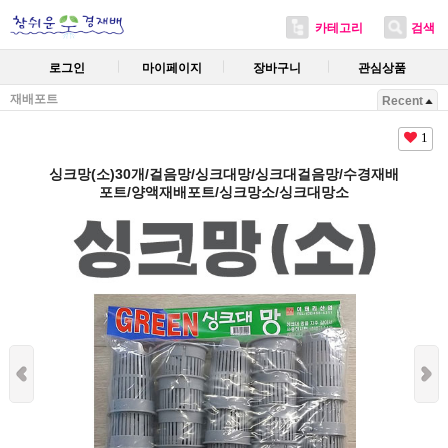
카테고리
검색
로그인
마이페이지
장바구니
관심상품
재배포트
Recent
1
싱크망(소)30개/걸음망/싱크대망/싱크대걸음망/수경재배
포트/양액재배포트/싱크망소/싱크대망소