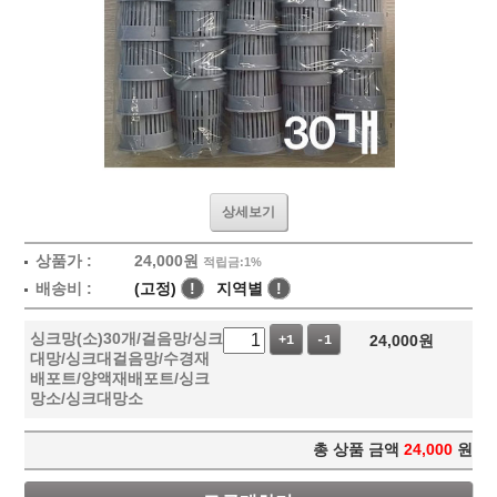
상세보기
상품가 :
24,000
원
적립금:1%
배송비 :
(고정)
!
지역별
!
싱크망(소)30개/걸음망/싱크
24,000
원
+1
-1
대망/싱크대걸음망/수경재
배포트/양액재배포트/싱크
망소/싱크대망소
총 상품 금액
24,000
원