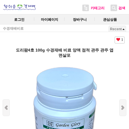
카테고리
검색
로그인
마이페이지
장바구니
관심상품
수경재배비료
Recent
1
도리팜4호 100g 수경재배 비료 양액 점적 관주 관주 엽
면살포