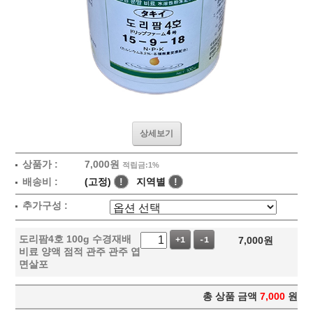
상세보기
상품가 :
7,000원
적립금:1%
배송비 :
(고정)
!
지역별
!
추가구성 :
도리팜4호 100g 수경재배
7,000
원
+1
-1
비료 양액 점적 관주 관주 엽
면살포
총 상품 금액
7,000
원