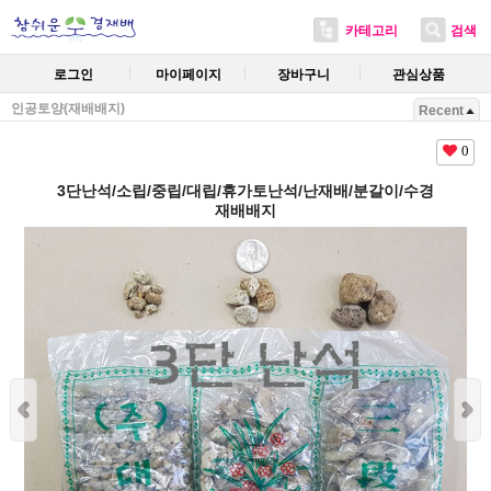
카테고리
검색
로그인
마이페이지
장바구니
관심상품
인공토양(재배배지)
Recent
0
3단난석/소립/중립/대립/휴가토난석/난재배/분갈이/수경
재배배지