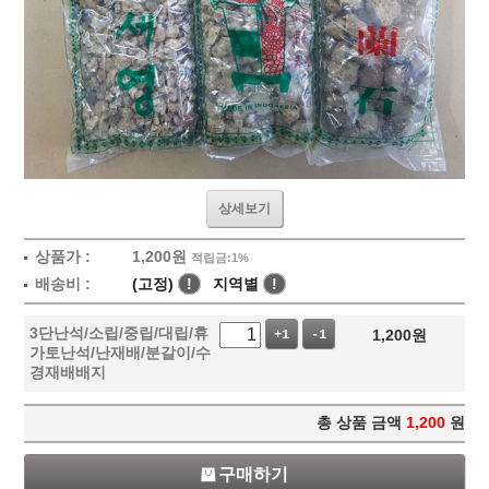
상세보기
상품가 :
1,200
원
적립금:1%
배송비 :
(고정)
!
지역별
!
3단난석/소립/중립/대립/휴
1,200
원
+1
-1
가토난석/난재배/분갈이/수
경재배배지
총 상품 금액
1,200
원
구매하기