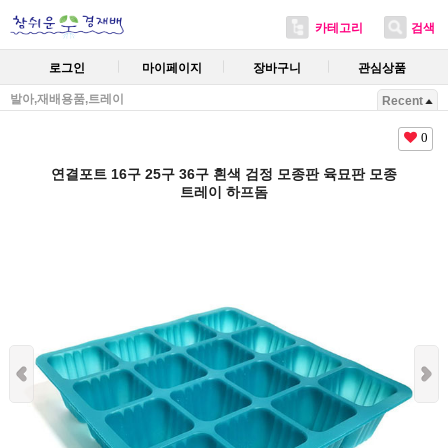
카테고리
검색
로그인
마이페이지
장바구니
관심상품
발아,재배용품,트레이
Recent
0
연결포트 16구 25구 36구 흰색 검정 모종판 육묘판 모종
트레이 하프돔