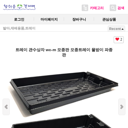
카테고리
검색
로그인
마이페이지
장바구니
관심상품
발아,재배용품,트레이
Recent
2
트레이 관수상자 wc-m 모종판 모종트레이 물받이 파종
판