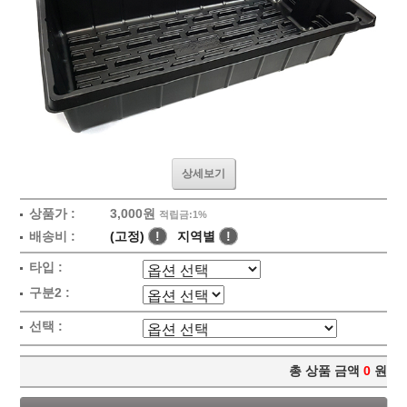
상세보기
상품가 :
3,000원
적립금:1%
배송비 :
(고정)
!
지역별
!
타입 :
구분2 :
선택 :
총 상품 금액
0
원