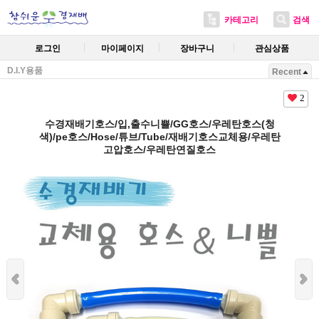
카테고리
검색
로그인
마이페이지
장바구니
관심상품
D.I.Y용품
Recent
2
수경재배기호스/입,출수니쁠/GG호스/우레탄호스(청
색)/pe호스/Hose/튜브/Tube/재배기호스교체용/우레탄
고압호스/우레탄연질호스