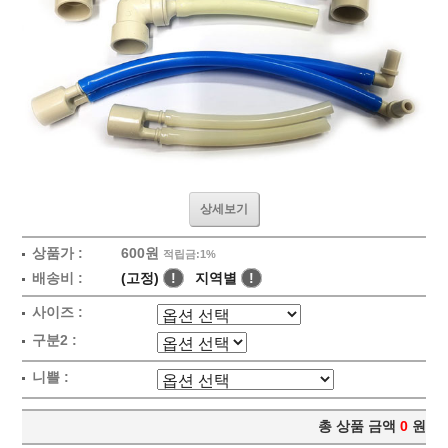
상세보기
상품가 :
600원
적립금:1%
배송비 :
(고정)
!
지역별
!
사이즈 :
구분2 :
니쁠 :
총 상품 금액
0
원