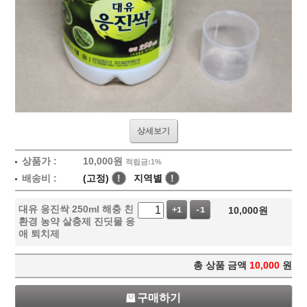
상세보기
상품가 :
10,000
원
적립금:1%
배송비 :
(고정)
!
지역별
!
대유 응진싹 250ml 해충 친
10,000
원
+1
-1
환경 농약 살충제 진딧물 응
애 퇴치제
총 상품 금액
10,000
원
구매하기