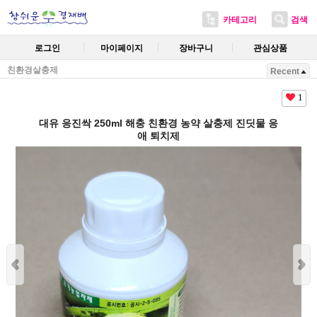
카테고리
검색
로그인
마이페이지
장바구니
관심상품
친환경살충제
Recent
1
대유 응진싹 250ml 해충 친환경 농약 살충제 진딧물 응
애 퇴치제