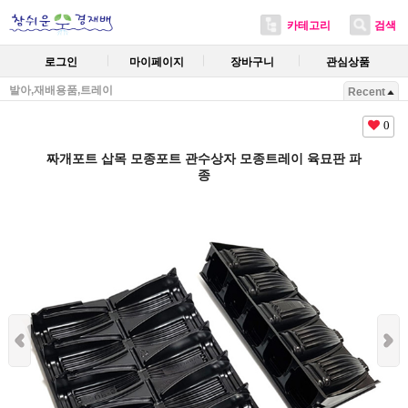
카테고리
검색
로그인
마이페이지
장바구니
관심상품
발아,재배용품,트레이
Recent
0
짜개포트 삽목 모종포트 관수상자 모종트레이 육묘판 파
종