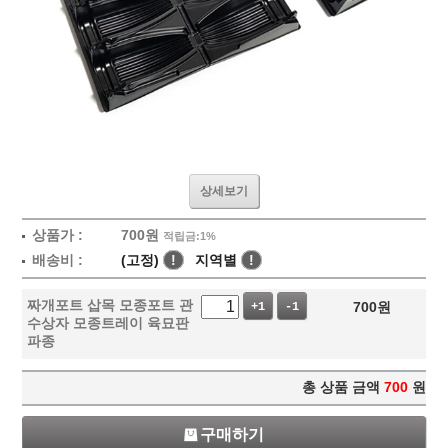
상세보기
상품가 :
700
원
적립금:1%
배송비 :
(고정)
!
지역별
!
짜개포트 삽목 모종포트 관
700
원
+1
-1
수상자 모종트레이 육묘판
파종
총 상품 금액
700
원
구매하기