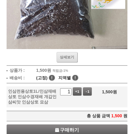
상세보기
상품가 :
1,500
원
적립금:1%
배송비 :
(고정)
!
지역별
!
인삼전용상토1L/인삼재배
1,500
원
+1
-1
상토 인삼수경재배 개갑인
삼씨앗 인삼상토 묘삼
총 상품 금액
1,500
원
구매하기