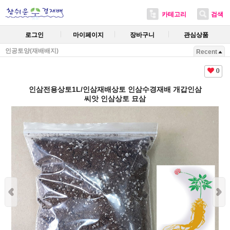
카테고리
검색
로그인
마이페이지
장바구니
관심상품
인공토양(재배배지)
Recent
0
인삼전용상토1L/인삼재배상토 인삼수경재배 개갑인삼
씨앗 인삼상토 묘삼