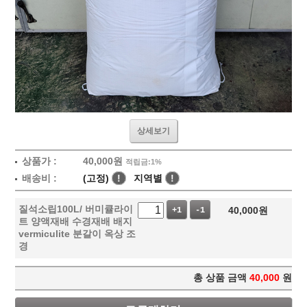
상세보기
상품가 :
40,000
원
적립금:1%
배송비 :
(고정)
!
지역별
!
질석소립100L/ 버미큘라이
40,000
원
+1
-1
트 양액재배 수경재배 배지
vermiculite 분갈이 옥상 조
경
총 상품 금액
40,000
원