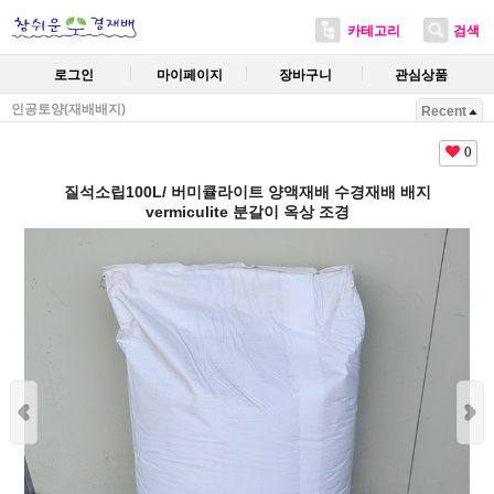
카테고리
검색
로그인
마이페이지
장바구니
관심상품
인공토양(재배배지)
Recent
0
질석소립100L/ 버미큘라이트 양액재배 수경재배 배지
vermiculite 분갈이 옥상 조경