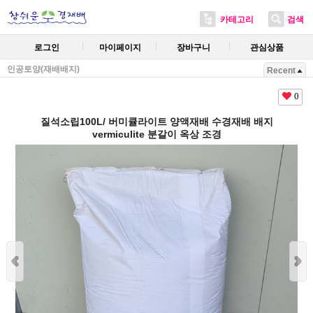
카테고리
검색
로그인
마이페이지
장바구니
관심상품
인공토양(재배배지)
Recent
0
질석소립100L/ 버미큘라이트 양액재배 수경재배 배지
vermiculite 분갈이 옥상 조경