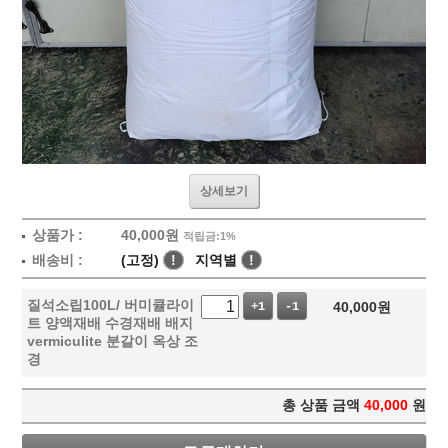
상세보기
상품가 :
40,000
원
적립금:1%
배송비 :
(고정)
!
지역별
!
질석소립100L/ 버미큘라이
40,000
원
+1
-1
트 양액재배 수경재배 배지
vermiculite 분갈이 옥상 조
경
총 상품 금액
40,000
원