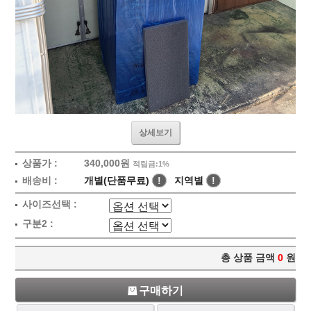
상세보기
상품가 :
340,000원
적립금:1%
배송비 :
개별(단품무료)
!
지역별
!
사이즈선택 :
구분2 :
총 상품 금액
0
원
구매하기