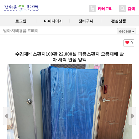
카테고리
검색
로그인
마이페이지
장바구니
관심상품
발아,재배용품,트레이
Recent
0
수경재배스펀지100판 22,000셀 파종스펀지 모종재배 발
아 새싹 인삼 양액