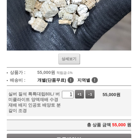
상세보기
상품가 :
55,000
원
적립금:1%
배송비 :
개별(단품무료)
!
지역별
!
실버 질석 특특대립80L/ 버
55,000
원
+1
-1
미큘라이트 양액재배 수경
재배 배지 인공토 배양토 분
갈이 조경
총 상품 금액
55,000
원