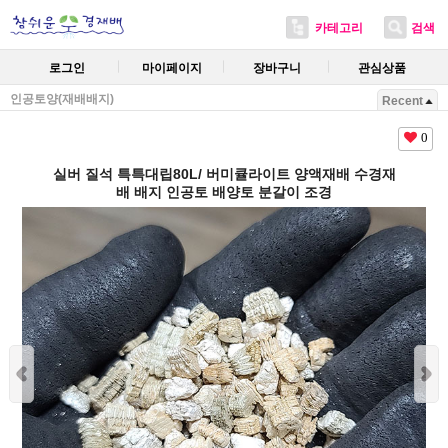
카테고리
검색
로그인
마이페이지
장바구니
관심상품
인공토양(재배배지)
Recent
0
실버 질석 특특대립80L/ 버미큘라이트 양액재배 수경재
배 배지 인공토 배양토 분갈이 조경