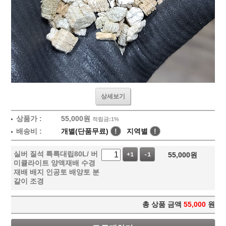
상세보기
상품가 :
55,000
원
적립금:1%
배송비 :
개별(단품무료)
!
지역별
!
실버 질석 특특대립80L/ 버
55,000
원
+1
-1
미큘라이트 양액재배 수경
재배 배지 인공토 배양토 분
갈이 조경
총 상품 금액
55,000
원