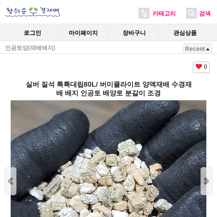
카테고리
검색
로그인
마이페이지
장바구니
관심상품
인공토양(재배배지)
Recent
0
실버 질석 특특대립80L/ 버미큘라이트 양액재배 수경재
배 배지 인공토 배양토 분갈이 조경