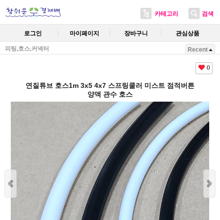
카테고리
검색
로그인
마이페이지
장바구니
관심상품
피팅,호스,커넥터
Recent
0
연질튜브 호스1m 3x5 4x7 스프링쿨러 미스트 점적버튼
양액 관수 호스