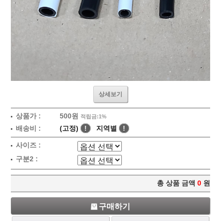
상세보기
상품가 :
500원
적립금:1%
배송비 :
(고정)
!
지역별
!
사이즈 :
구분2 :
총 상품 금액
0
원
구매하기