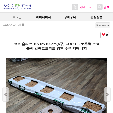
카테고리
검색
로그인
마이페이지
장바구니
관심상품
COCO,암면제품
Recent
0
코코 슬라브 10x15x100cm(5구) COCO 그로우백 코코
블럭 압축코코피트 양액 수경 재배배지