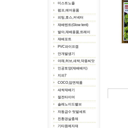
미스트노즐
펌프,에어용품
피팅,호스,커넥터
재배텐트(Glow tent)
발아,재배용품,트레이
재배포트
PVC파이프캡
안개발생기
야채,허브,새싹,약용씨앗
인공토양(재배배지)
지피7
COCO,암면제품
새싹재배기
절전타이머
솔레노이드밸브
자동급수 텃밭세트
친환경살충제
기타원예자재