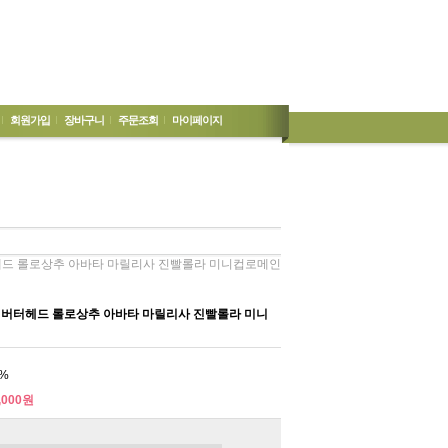
회원가입
장바구니
주문조회
마이페이지
터헤드 롤로상추 아바타 마릴리사 진빨롤라 미니컵로메인
종 버터헤드 롤로상추 아바타 마릴리사 진빨롤라 미니
%
,000원