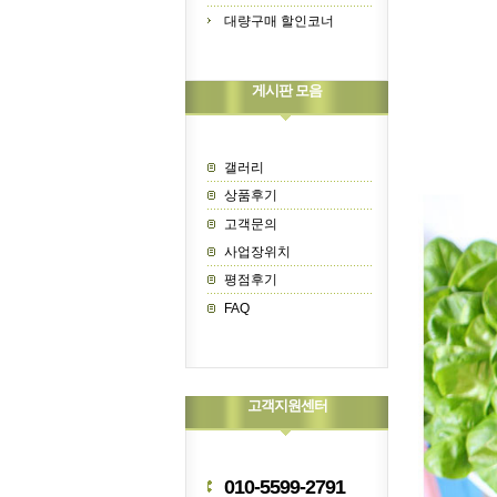
대량구매 할인코너
게시판 모음
갤러리
상품후기
고객문의
사업장위치
평점후기
FAQ
고객지원센터
010-5599-2791