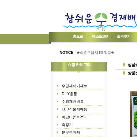
홈으로
베스트100
즐겨찾기
★기업회원가입 방법..
★회원 구입 시 1% 적립★
NOTICE
★간편 회원가입★
상품
쇼핑 카테고리
상품
수경재배기세트
D.I.Y용품
수경재배비료
LED식물재배등
아답터(SMPS)
측정기
분무경자재