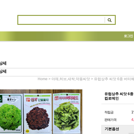
로그인
상세
상세
>
> 유럽상추 씨앗 6종 버
Home
야채,허브,새싹,약용씨앗
유럽상추 씨앗 6
컵로메인
1
적립금
4
판매가격
기본옵션