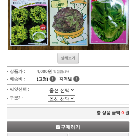
상세보기
상품가 :
4,000원
적립금:1%
배송비 :
(고정)
!
지역별
!
씨앗선택 :
구분2 :
총 상품 금액
0
원
구매하기