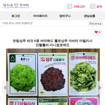
카테고리
검색
로그인
마이페이지
장바구니
관심상품
야채,허브,새싹,약용씨앗
Recent
0
유럽상추 씨앗 6종 버터헤드 롤로상추 아바타 마릴리사
진빨롤라 미니컵로메인