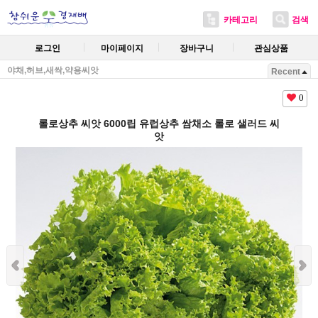
카테고리
검색
로그인
마이페이지
장바구니
관심상품
야채,허브,새싹,약용씨앗
Recent
0
롤로상추 씨앗 6000립 유럽상추 쌈채소 롤로 샐러드 씨
앗