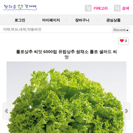
카테고리
검색
로그인
마이페이지
장바구니
관심상품
야채,허브,새싹,약용씨앗
Recent
0
롤로상추 씨앗 6000립 유럽상추 쌈채소 롤로 샐러드 씨
앗