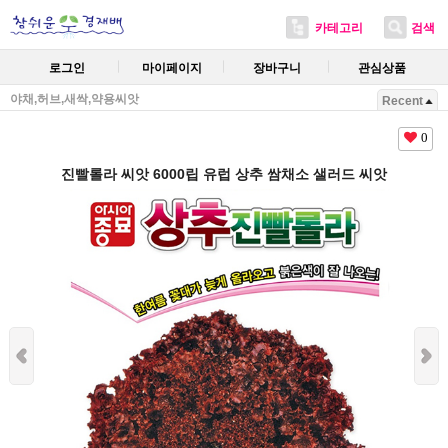
카테고리
검색
로그인
마이페이지
장바구니
관심상품
야채,허브,새싹,약용씨앗
Recent
0
진빨롤라 씨앗 6000립 유럽 상추 쌈채소 샐러드 씨앗