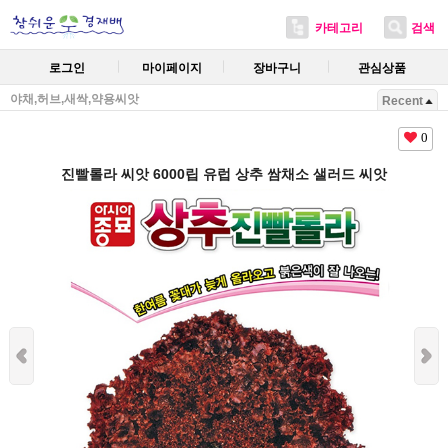
카테고리
검색
로그인
마이페이지
장바구니
관심상품
야채,허브,새싹,약용씨앗
Recent
0
진빨롤라 씨앗 6000립 유럽 상추 쌈채소 샐러드 씨앗