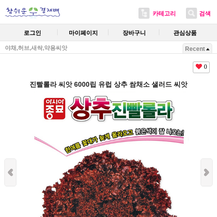
카테고리
검색
로그인
마이페이지
장바구니
관심상품
야채,허브,새싹,약용씨앗
Recent
0
진빨롤라 씨앗 6000립 유럽 상추 쌈채소 샐러드 씨앗