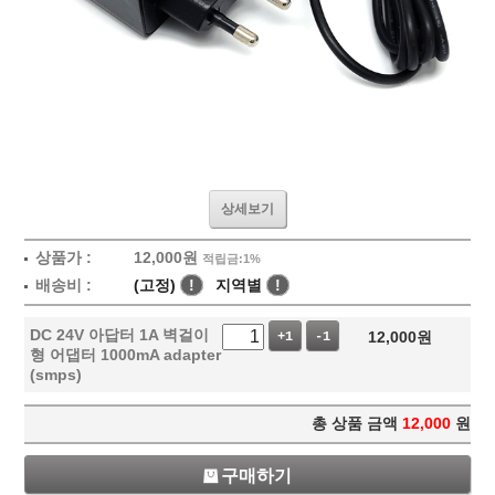
상세보기
상품가 :
12,000
원
적립금:1%
배송비 :
(고정)
!
지역별
!
DC 24V 아답터 1A 벽걸이
12,000
원
+1
-1
형 어댑터 1000mA adapter
(smps)
총 상품 금액
12,000
원
구매하기