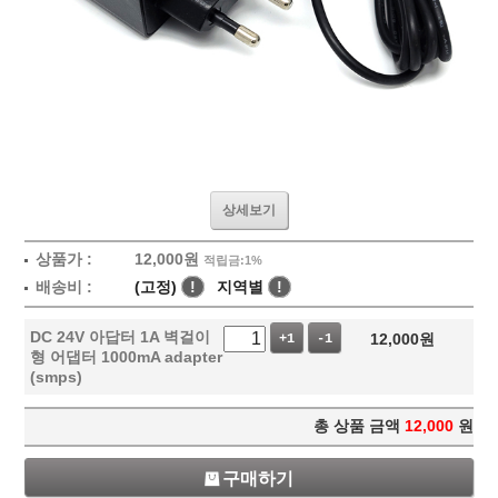
상세보기
상품가 :
12,000
원
적립금:1%
배송비 :
(고정)
!
지역별
!
DC 24V 아답터 1A 벽걸이
12,000
원
+1
-1
형 어댑터 1000mA adapter
(smps)
총 상품 금액
12,000
원
구매하기