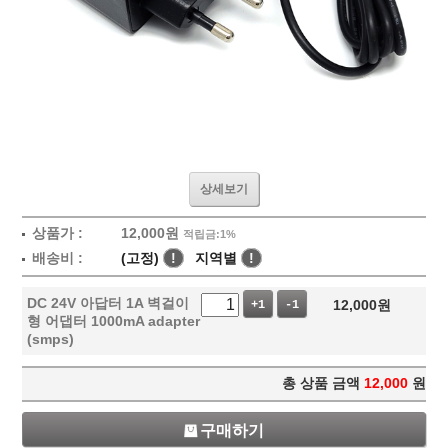
상세보기
상품가 :
12,000
원
적립금:1%
배송비 :
(고정)
!
지역별
!
DC 24V 아답터 1A 벽걸이
12,000
원
+1
-1
형 어댑터 1000mA adapter
(smps)
총 상품 금액
12,000
원
구매하기