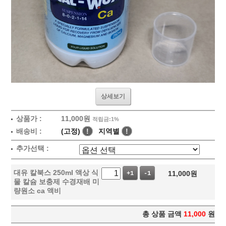
상세보기
상품가 :
11,000원
적립금:1%
배송비 :
(고정)
!
지역별
!
추가선택 :
대유 칼북스 250ml 액상 식
11,000
원
+1
-1
물 칼슘 보충제 수경재배 미
량원소 ca 액비
총 상품 금액
11,000
원