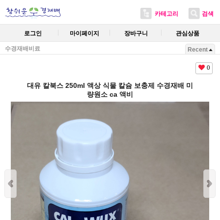
카테고리
검색
로그인
마이페이지
장바구니
관심상품
수경재배비료
Recent
0
대유 칼북스 250ml 액상 식물 칼슘 보충제 수경재배 미
량원소 ca 액비