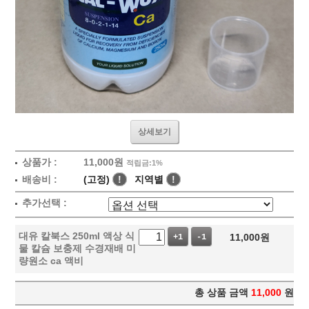
상세보기
상품가 :
11,000원
적립금:1%
배송비 :
(고정)
!
지역별
!
추가선택 :
대유 칼북스 250ml 액상 식
11,000
원
+1
-1
물 칼슘 보충제 수경재배 미
량원소 ca 액비
총 상품 금액
11,000
원