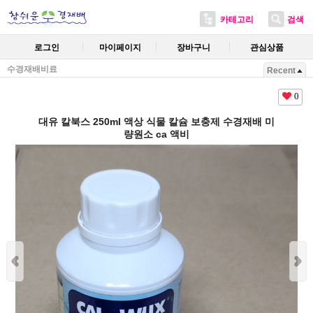
카테고리
검색
로그인
마이페이지
장바구니
관심상품
수경재배비료
Recent
0
대유 칼북스 250ml 액상 식물 칼슘 보충제 수경재배 미
량원소 ca 액비