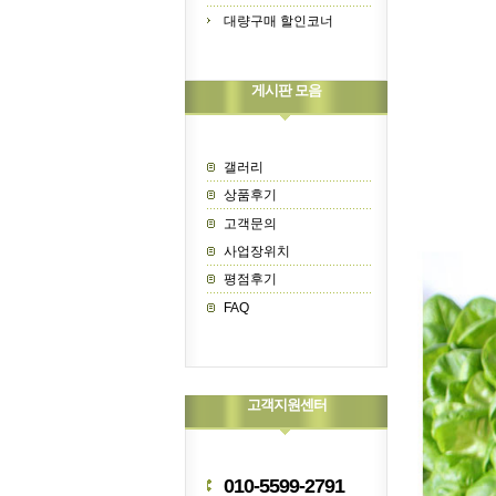
대량구매 할인코너
게시판 모음
갤러리
상품후기
고객문의
사업장위치
평점후기
FAQ
고객지원센터
010-5599-2791