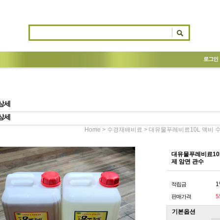
로그인
상세
상세
>
> 대유물푸레비료10L 액비
Home
수경재배비료
대유물푸레비료10
제 암면 관수
1
적립금
5
판매가격
기본옵션