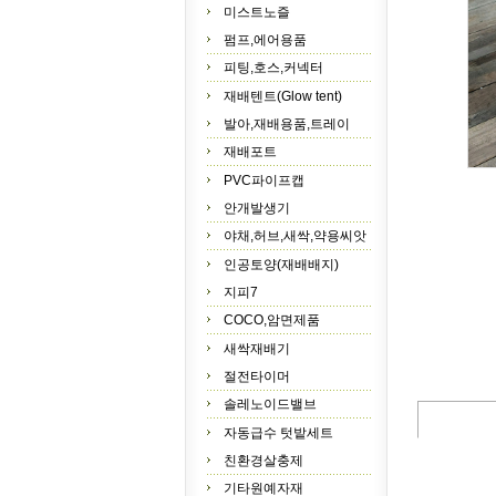
미스트노즐
펌프,에어용품
피팅,호스,커넥터
재배텐트(Glow tent)
발아,재배용품,트레이
재배포트
PVC파이프캡
안개발생기
야채,허브,새싹,약용씨앗
인공토양(재배배지)
지피7
COCO,암면제품
새싹재배기
절전타이머
솔레노이드밸브
자동급수 텃밭세트
친환경살충제
기타원예자재