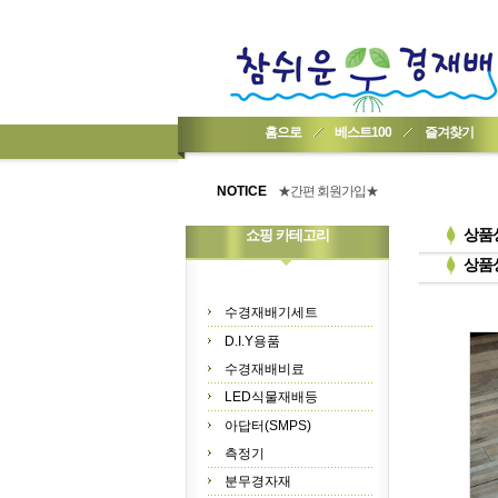
홈으로
베스트100
즐겨찾기
★기업회원가입 방법..
★회원 구입 시 1% 적립★
NOTICE
★간편 회원가입★
상품
쇼핑 카테고리
상품
수경재배기세트
D.I.Y용품
수경재배비료
LED식물재배등
아답터(SMPS)
측정기
분무경자재