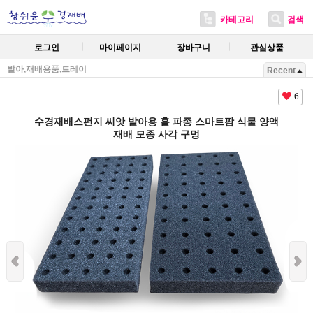
카테고리
검색
로그인
마이페이지
장바구니
관심상품
발아,재배용품,트레이
Recent
6
수경재배스펀지 씨앗 발아용 홀 파종 스마트팜 식물 양액
재배 모종 사각 구멍