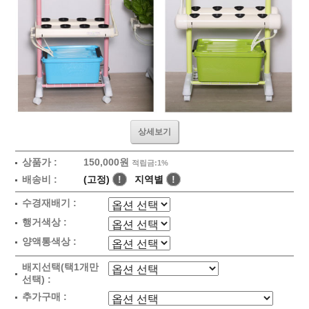
상세보기
상품가 :
150,000원
적립금:1%
배송비 :
(고정)
!
지역별
!
수경재배기 :
행거색상 :
양액통색상 :
배지선택(택1개만
선택) :
추가구매 :