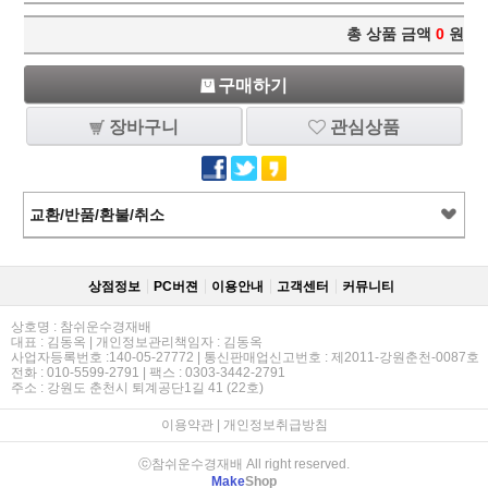
총 상품 금액
0
원
구매하기
장바구니
관심상품
교환/반품/환불/취소
상점정보
PC버젼
이용안내
고객센터
커뮤니티
상호명 : 참쉬운수경재배
대표 : 김동옥 | 개인정보관리책임자 : 김동옥
사업자등록번호 :140-05-27772 | 통신판매업신고번호 : 제2011-강원춘천-0087호
전화 : 010-5599-2791 | 팩스 : 0303-3442-2791
주소 : 강원도 춘천시 퇴계공단1길 41 (22호)
이용약관
|
개인정보취급방침
ⓒ참쉬운수경재배 All right reserved.
Make
Shop