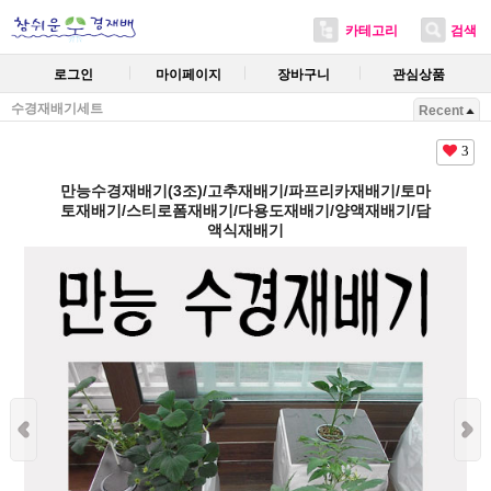
카테고리
검색
로그인
마이페이지
장바구니
관심상품
수경재배기세트
Recent
3
만능수경재배기(3조)/고추재배기/파프리카재배기/토마
토재배기/스티로폼재배기/다용도재배기/양액재배기/담
액식재배기