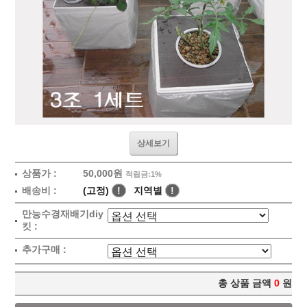
상세보기
상품가 :
50,000원
적립금:1%
배송비 :
(고정)
!
지역별
!
만능수경재배기diy
킷 :
추가구매 :
총 상품 금액
0
원